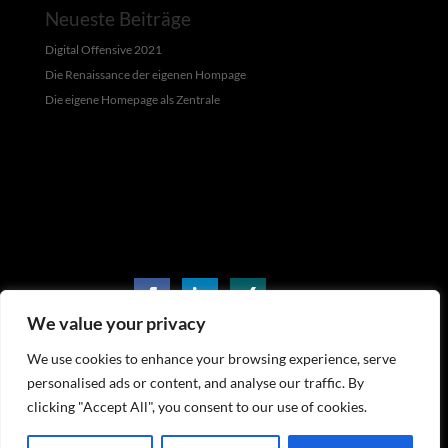
Neueste Beiträge
Digital Offensive 2021
Die Renaissance der eigenen Hompage
Die eigene Homepage als Zentrale
We value your privacy
punctum. Robert Glogowski
We use cookies to enhance your browsing experience, serve
Casparistraße 1
, 38100 Braunschweig, mobil 0049
personalised ads or content, and analyse our traffic. By
clicking "Accept All", you consent to our use of cookies.
170 1185080