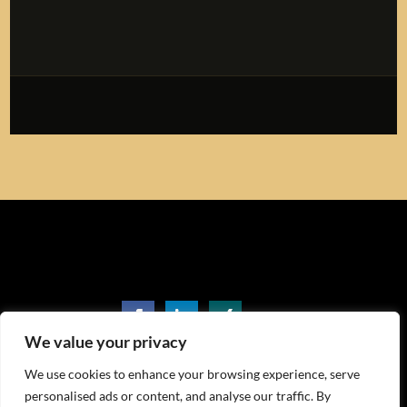
We value your privacy
punctum. Robert Glogowski
We use cookies to enhance your browsing experience, serve
Casparistraße 1
, 38100 Braunschweig, mobil 0049
personalised ads or content, and analyse our traffic. By